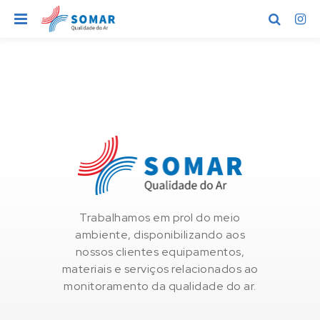
I
r
p
a
r
a
o
c
o
n
t
Trabalhamos em prol do meio
e
ambiente, disponibilizando aos
ú
nossos clientes equipamentos,
d
materiais e serviços relacionados ao
o
monitoramento da qualidade do ar.