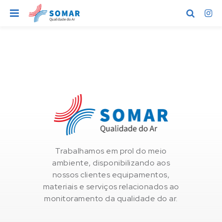
I
r
p
a
r
a
o
c
o
n
t
Trabalhamos em prol do meio
e
ambiente, disponibilizando aos
ú
nossos clientes equipamentos,
d
materiais e serviços relacionados ao
o
monitoramento da qualidade do ar.