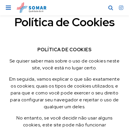
Política de Cookies
I
r
p
a
r
POLÍTICA DE COOKIES
a
o
Se quiser saber mais sobre o uso de cookies neste
c
site, você está no lugar certo.
o
Em seguida, vamos explicar o que são exatamente
n
os cookies; quais os tipos de cookies utilizados; e
t
para que e como você pode exercer o seu direito
e
para configurar seu navegador e rejeitar o uso de
ú
qualquer um deles.
d
o
No entanto, se você decidir não usar alguns
cookies, este site pode não funcionar