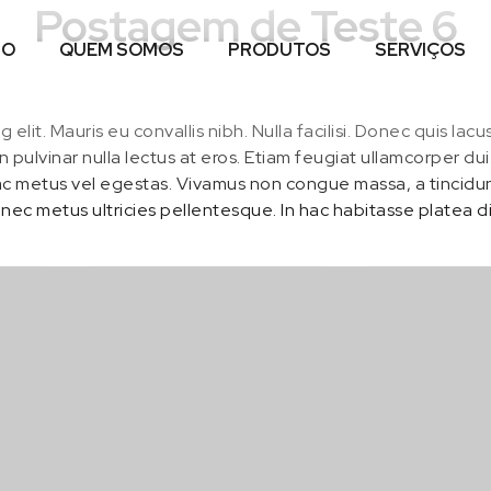
Postagem de Teste 6
IO
QUEM SOMOS
PRODUTOS
SERVIÇOS
 elit. Mauris eu convallis nibh. Nulla facilisi. Donec quis l
n pulvinar nulla lectus at eros. Etiam feugiat ullamcorper du
 metus vel egestas. Vivamus non congue massa, a tincidunt 
os nec metus ultricies pellentesque. In hac habitasse platea 