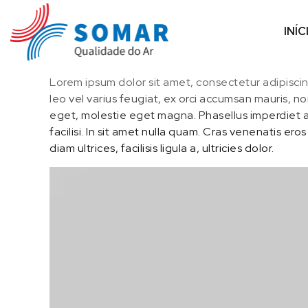
I
r
INÍC
p
a
r
Lorem ipsum dolor sit amet, consectetur adipiscing
a
leo vel varius feugiat, ex orci accumsan mauris, no
o
eget, molestie eget magna. Phasellus imperdiet ac
c
facilisi. In sit amet nulla quam. Cras venenatis er
o
diam ultrices, facilisis ligula a, ultricies dolor.
n
t
e
ú
d
o