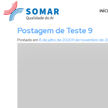
I
r
INÍC
p
a
r
Postagem de Teste 9
a
o
Postado em
8 de julho de 2020
11 de novembro de 2
c
o
n
t
e
ú
d
o