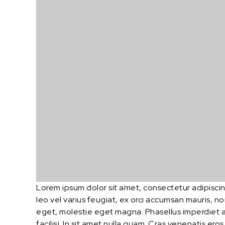
Lorem ipsum dolor sit amet, consectetur adipiscing
leo vel varius feugiat, ex orci accumsan mauris, no
eget, molestie eget magna. Phasellus imperdiet ac
facilisi. In sit amet nulla quam. Cras venenatis er