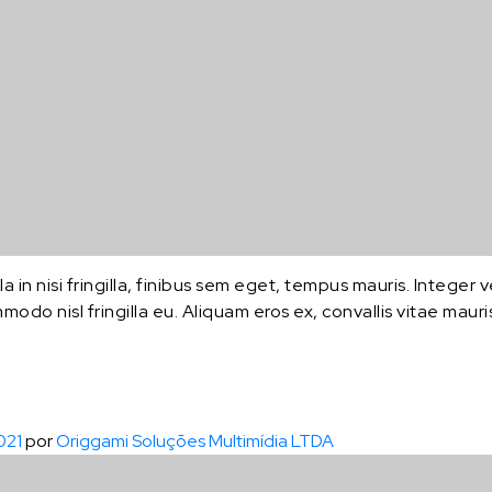
a in nisi fringilla, finibus sem eget, tempus mauris. Integer
ommodo nisl fringilla eu. Aliquam eros ex, convallis vitae mau
021
por
Origgami Soluções Multimídia LTDA