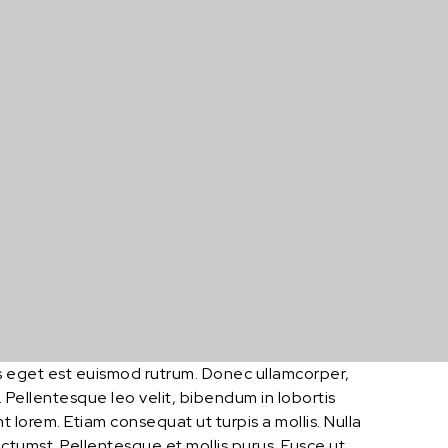
acus eget est euismod rutrum. Donec ullamcorper,
i. Pellentesque leo velit, bibendum in lobortis
lorem. Etiam consequat ut turpis a mollis. Nulla
dictumst. Pellentesque et mollis purus. Fusce ut