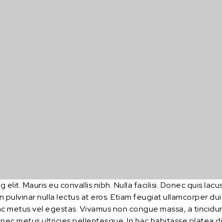
 elit. Mauris eu convallis nibh. Nulla facilisi. Donec quis l
n pulvinar nulla lectus at eros. Etiam feugiat ullamcorper du
 metus vel egestas. Vivamus non congue massa, a tincidunt 
os nec metus ultricies pellentesque. In hac habitasse platea 